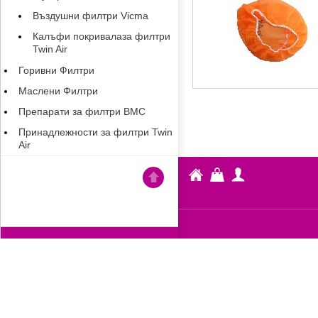
Въздушни филтри Vicma
Калъфи покривалаза филтри
Twin Air
Горивни Филтри
Маслени Филтри
Препарати за филтри BMC
Принадлежности за филтри Twin
Air
Fiber
Кошница
Профил
Go
Moto
back
to
the
TOP
of
the