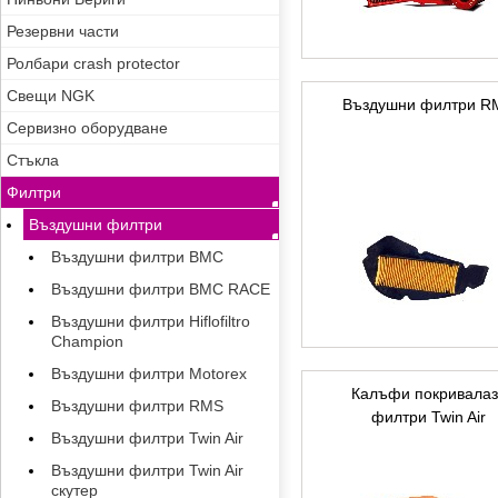
Резервни части
Ролбари crash protector
Свещи NGK
Въздушни филтри R
Сервизно оборудване
Стъкла
Филтри
Въздушни филтри
Въздушни филтри BMC
Въздушни филтри BMC RACE
Въздушни филтри Hiflofiltro
Champion
Въздушни филтри Motorex
Калъфи покривала
Въздушни филтри RMS
филтри Twin Air
Въздушни филтри Twin Air
Въздушни филтри Twin Air
скутер