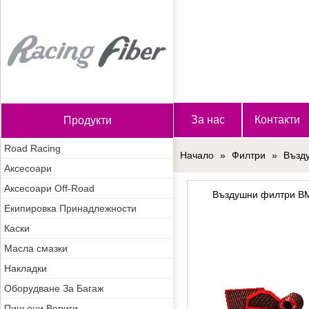
Начало
За нас
Контакти
Продукти
Road Racing
Начало
»
Филтри
»
Възд
Аксесоари
Аксесоари Off-Road
Въздушни филтри B
Екипировка Принадлежности
Каски
Масла смазки
Накладки
Оборудване За Багаж
Пиньони Вериги