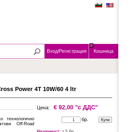
0
Вход/Регистрация
Кошница
ross Power 4T 10W/60 4 ltr
€ 92,00
"с ДДС"
Цена:
о технологично
бр.
тови Off-Road
наличност:
 > 5 бр.