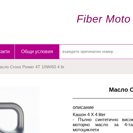
Fiber Moto
акти
Общи условия
асло Cross Power 4T 10W/60 4 ltr
Масло C
описание
Кашон 4 X 4 liter
- Пълно синтетично висок
моторно масло за 4-так
мотоциклети