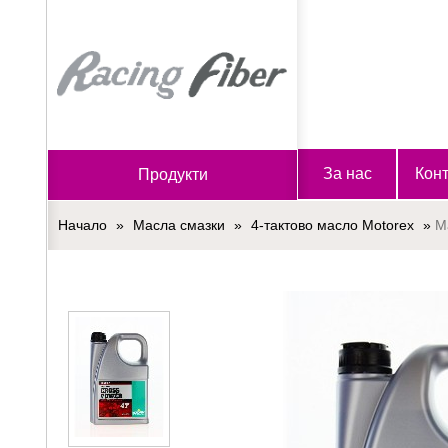
Начало
За нас
Конт
Продукти
Начало
»
Масла смазки
»
4-тактово масло Motorex
»
М