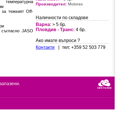
температурна
Производител:
 Motorex
им
за тежкият Off-
Наличности по складове
Варна
: > 5 бр.
ри
Пловдив - Транс
: 4 бр.
л съгласно JASO
Ако имате въпроси ?
Контакти
|
тел: +359 52 503 779
 запазени.