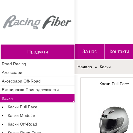
Начало
За нас
Контакти
Продукти
Road Racing
Начало
»
Каски
Аксесоари
Аксесоари Off-Road
Каски Full Face
Екипировка Принадлежности
Каски
Каски Full Face
Каски Modular
Каски Off-Road
Каски Open Face