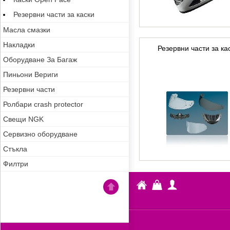
Резервни части за каски
Масла смазки
Накладки
Резервни части за ка
Оборудване За Багаж
Пиньони Вериги
Резервни части
Ролбари crash protector
Свещи NGK
Сервизно оборудване
Стъкла
Филтри
Fiber
Кошница
Профил
Go
Moto
back
to